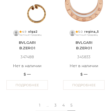
4.9
olga2
5.0
regina_5
Частный продавец
Частный продавец
BVLGARI
BVLGARI
B.ZERO1
B.ZERO1
347488
345833
Нет в наличии
Нет в наличии
$ —
$ —
ПОДРОБНЕЕ
ПОДРОБНЕЕ
1
...
3
4
5