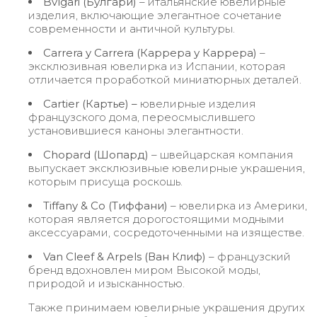
Bvlgari (Булгари)
– итальянские ювелирные
изделия, включающие элегантное сочетание
современности и античной культуры.
Carrera y Carrera (Каррера у Каррера)
–
эксклюзивная ювелирка из Испании, которая
отличается проработкой миниатюрных деталей.
Cartier (Картье) –
ювелирные изделия
французского дома, переосмыслившего
установившиеся каноны элегантности.
Chopard (Шопард)
– швейцарская компания
выпускает эксклюзивные ювелирные украшения,
которым присуща роскошь.
Tiffany & Co (Тиффани)
– ювелирка из Америки,
которая является дорогостоящими модными
аксессуарами, сосредоточенными на изяществе.
Van
Cleef & Arpels (Ван Клиф)
– французский
бренд вдохновлен миром Высокой моды,
природой и изысканностью.
Также принимаем ювелирные украшения других