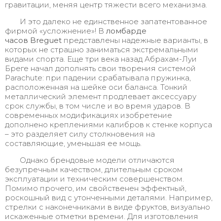
гравитации, меняя центр тяжести всего механизма.
И это далеко не единственное запатентованное
фирмой «усложнение»! В
ломбарде
часов
Breguet
представлены надежные варианты, в
которых не страшно заниматься экстремальными
видами спорта. Еще три века назад Абрахам-Луи
Бреге начал дополнять свои творения системой
Parachute: при падении срабатывала пружинка,
расположенная на шейке оси баланса. Тонкий
металлический элемент продлевает аксессуару
срок службы, в том числе и во время ударов. В
современных модификациях изобретение
дополнено креплениями калибров к стенке корпуса
– это разделяет силу столкновения на
составляющие, уменьшая ее мощь.
Однако брендовые модели отличаются
безупречным качеством, длительным сроком
эксплуатации и техническим совершенством.
Помимо прочего, им свойственен эффектный,
роскошный вид с утонченными деталями. Например,
стрелки с наконечниками в виде фруктов, визуально
искаженные отметки времени. Для изготовления