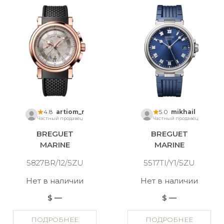
4.8
artiom_r
5.0
mikhail
Частный продавец
Частный продавец
BREGUET
BREGUET
MARINE
MARINE
5827BR/12/5ZU
5517TI/Y1/5ZU
Нет в наличии
Нет в наличии
$ —
$ —
ПОДРОБНЕЕ
ПОДРОБНЕЕ