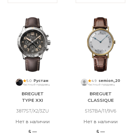
5.0
Рустам
4.9
semion_20
Частный продавец
Частный продавец
BREGUET
BREGUET
TYPE XXI
CLASSIQUE
3817ST/X2/3ZU
5157BA/11/9V6
Нет в наличии
Нет в наличии
$ —
$ —