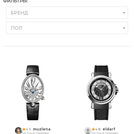
ФИЛЬТРЫ:
БРЕНД
ПОЛ
4.9
muzlena
4.8
eldarf
Частный продавец
Частный продавец