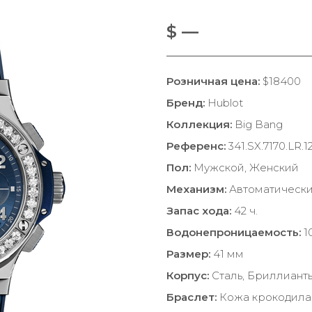
$ —
Розничная цена:
$18400
Бренд:
Hublot
Коллекция:
Big Bang
Референс:
341.SX.7170.LR.1
Пол:
Мужской, Женский
Механизм:
Автоматическ
Запас хода:
42 ч.
Водонепроницаемость:
1
Размер:
41 мм
Корпус:
Сталь, Бриллиант
Браслет:
Кожа крокодила,