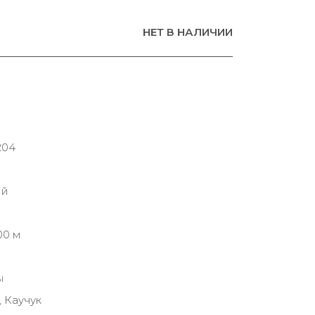
НЕТ В НАЛИЧИИ
204
ий
00 м
ы
 Каучук